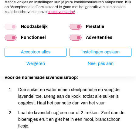
Met de vinkjes en instellingen kun je jouw cookievoorkeuren aanpassen. Klik
op “Accepteer alles” om akkoord te gaan met het gebruik van alle cookies,
Snij de watermeloen in stukken (zonder pit) en mix in de
zoals beschreven in onze
cookieverklaring
.
blender of met een staafmixer tot sap. Laat een paar
stukjes over ter decoratie.
Noodzakelijk
Prestatie
Mix nu ook de fles witte wijn er doorheen.
Functioneel
Advertenties
Pers de limoenen uit en voeg die ook toe, net als de
lavendelsiroop.
Accepteer alles
Instellingen opslaan
Giet alles in een mooie kan of bowl met de partjes
Weigeren
Nee, pas aan
nectarine en wat rode bessen en muntblaadjes.
Voor de homemade lavendelsiroop:
Doe suiker en water in een steelpannetje en voeg de
lavendel toe. Breng aan de kook, totdat alle suiker is
opgelost. Haal het pannetje dan van het vuur
Laat de lavendel nog een uur of 2 trekken. Zeef dan de
bloempjes eruit en giet het in een mooi, brandschoon
flesje.