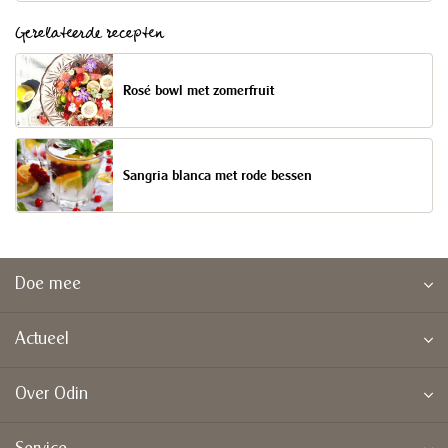
Gerelateerde recepten
Rosé bowl met zomerfruit
Sangria blanca met rode bessen
Doe mee
Actueel
Over Odin