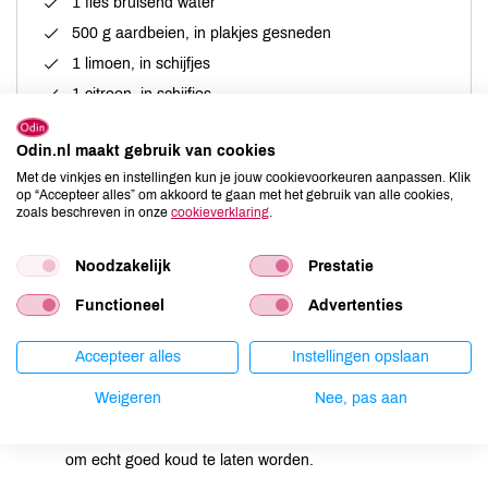
1 fles bruisend water
500 g aardbeien, in plakjes gesneden
1 limoen, in schijfjes
1 citroen, in schijfjes
1 bakje bramen of frambozen
Odin.nl maakt gebruik van cookies
1 bakje blauwe bessen
Met de vinkjes en instellingen kun je jouw cookievoorkeuren aanpassen. Klik
½ watermeloen in stukjes
op “Accepteer alles” om akkoord te gaan met het gebruik van alle cookies,
zoals beschreven in onze
cookieverklaring
.
eventueel een glas wodka of een fruitige likeur
handvol verse kruiden, zoals citroenmelisse, munt,
(paarse) basilicum
Noodzakelijk
Prestatie
Functioneel
Advertenties
Accepteer alles
Instellingen opslaan
Bereiding
Weigeren
Nee, pas aan
Meng alles in een mooie glazen schaal. Zet in de koelkast
om echt goed koud te laten worden.