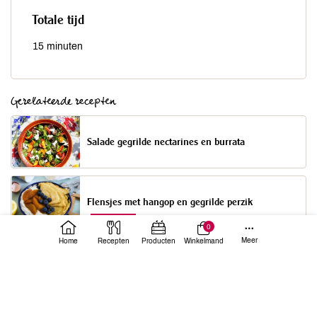
Totale tijd
15 minuten
Gerelateerde recepten
Salade gegrilde nectarines en burrata
Flensjes met hangop en gegrilde perzik
0
Meer
Home
Recepten
Producten
Winkelmand
Doe mee