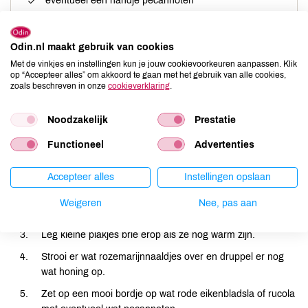
eventueel een handje pecannoten
Verder nodig
Odin.nl maakt gebruik van cookies
Met de vinkjes en instellingen kun je jouw cookievoorkeuren aanpassen. Klik
grillpan of bbq
op “Accepteer alles” om akkoord te gaan met het gebruik van alle cookies,
zoals beschreven in onze
cookieverklaring
.
Noodzakelijk
Prestatie
Bereiding
Functioneel
Advertenties
Snij de nectarines doormidden en haal de pit eruit.
Accepteer alles
Instellingen opslaan
Verhit een grillpan of gebruik de bbq. Grill de nectarines
Weigeren
Nee, pas aan
een paar minuten.
Leg kleine plakjes brie erop als ze nog warm zijn.
Strooi er wat rozemarijnnaaldjes over en druppel er nog
wat honing op.
Zet op een mooi bordje op wat rode eikenbladsla of rucola