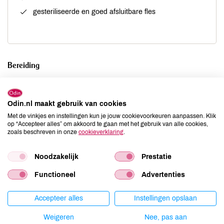
gesteriliseerde en goed afsluitbare fles
Bereiding
Doe de citroenschijfjes in een pan. Haal de takken van de
vlierbloesem en leg de bloemen in de pan.
Odin.nl maakt gebruik van cookies
Met de vinkjes en instellingen kun je jouw cookievoorkeuren aanpassen. Klik
Giet een liter lauwwarm water erbij en laat dit mengsel
op “Accepteer alles” om akkoord te gaan met het gebruik van alle cookies,
minimaal 6 uur (of ’s nachts) staan op een warme plek.
zoals beschreven in onze
cookieverklaring
.
Giet het mengsel door een zeef en vang het vocht op.
Noodzakelijk
Prestatie
Doe de suiker in een pan en voeg het vocht toe. Laat dit
ongeveer 10 minuten zachtjes indikken, totdat de suiker is
Functioneel
Advertenties
opgelost.
Accepteer alles
Instellingen opslaan
Giet de siroop in een gesteriliseerde fles, sluit de fles goed
af en bewaar de fles in de koelkast.
Weigeren
Nee, pas aan