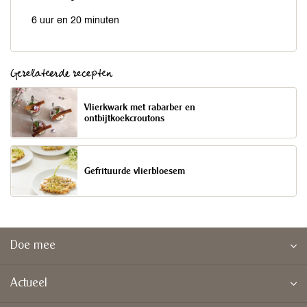
6 uur en 20 minuten
Gerelateerde recepten
Vlierkwark met rabarber en
ontbijtkoekcroutons
Gefrituurde vlierbloesem
Doe mee
Actueel