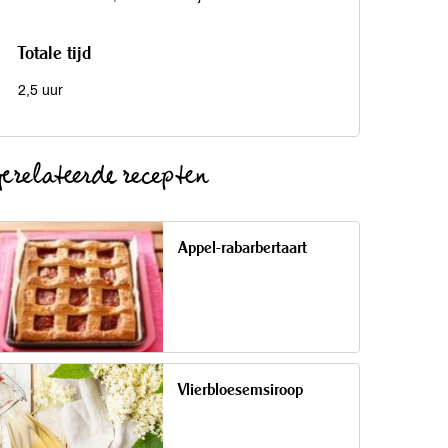
Totale tijd
2,5 uur
erelateerde recepten
Appel-rabarbertaart
Vlierbloesemsiroop