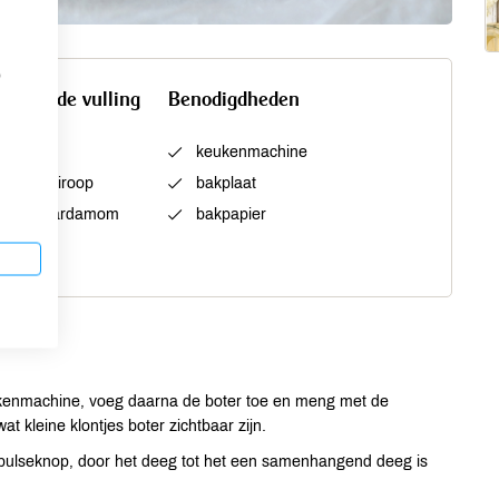
p
n voor de vulling
Benodigdheden
arber
keukenmachine
rbloesemsiroop
bakplaat
emalen kardamom
bakpapier
ut
kenmachine, voeg daarna de boter toe en meng met de
 kleine klontjes boter zichtbaar zijn.
 pulseknop, door het deeg tot het een samenhangend deeg is