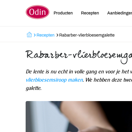
Producten
Recepten
Aanbiedinge
Recepten
Rabarber-vlierbloesemgalette
Rabarber-vlierbloesemga
De lente is nu echt in volle gang en voor je het
vlierbloesemsiroop maken
. We hebben deze twee
galette.