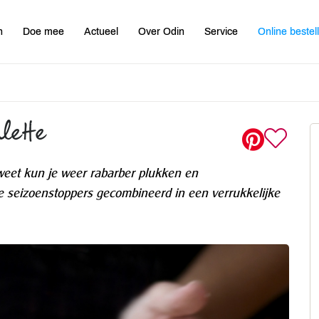
n
Doe mee
Actueel
Over Odin
Service
Online bestel
lette
 weet kun je weer rabarber plukken en
 seizoenstoppers gecombineerd in een verrukkelijke