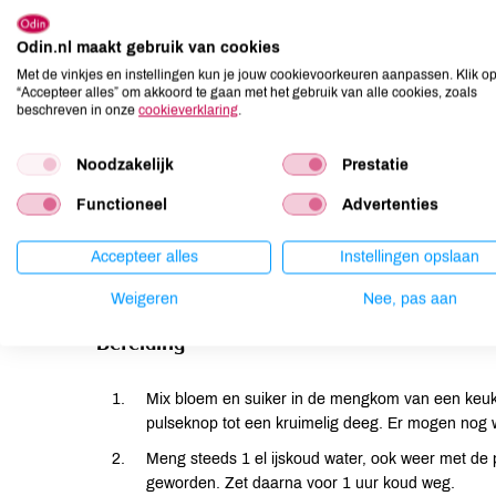
Odin.nl maakt gebruik van cookies
Met de vinkjes en instellingen kun je jouw cookievoorkeuren aanpassen. Klik o
“Accepteer alles” om akkoord te gaan met het gebruik van alle cookies, zoals
Ingrediënten voor het deeg
Ingrediënte
beschreven in onze
cookieverklaring
.
250 g bloem
500 g rab
Noodzakelijk
Prestatie
150 g boter
3 el vlie
Functioneel
Advertenties
3 el rietsuiker
snufje g
4-6 el ijskoud water
snufje zo
Accepteer alles
Instellingen opslaan
Weigeren
Nee, pas aan
Bereiding
Mix bloem en suiker in de mengkom van een keu
pulseknop tot een kruimelig deeg. Er mogen nog wat
Meng steeds 1 el ijskoud water, ook weer met de
geworden. Zet daarna voor 1 uur koud weg.