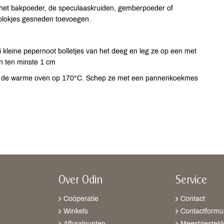
et bakpoeder, de speculaaskruiden, gemberpoeder of
n blokjes gesneden toevoegen.
kleine pepernoot bolletjes van het deeg en leg ze op een met
n ten minste 1 cm
 in de warme oven op 170°C. Schep ze met een pannenkoekmes
Over Odin
Service
Coöperatie
Contact
Winkels
Contactformul
Afhaalpunten
Meestgesteld