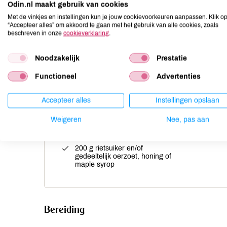
Odin.nl maakt gebruik van cookies
Met de vinkjes en instellingen kun je jouw cookievoorkeuren aanpassen. Klik o
“Accepteer alles” om akkoord te gaan met het gebruik van alle cookies, zoals
Ingrediënten
beschreven in onze
cookieverklaring
.
300 g (gebuild) meel
Noodzakelijk
Prestatie
1 tl bakpoeder
Functioneel
Advertenties
3 tl speculaaskruiden
snufje zout
Accepteer alles
Instellingen opslaan
1 tl gemberpoeder of 1 tl
Weigeren
Nee, pas aan
fijngestampt anijszaad
150 g boter
200 g rietsuiker en/of
gedeeltelijk oerzoet, honing of
maple syrop
Bereiding