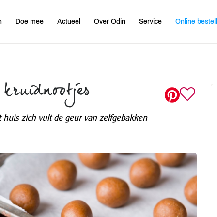
n
Doe mee
Actueel
Over Odin
Service
Online bestel
 kruidnootjes
t huis zich vult de geur van zelfgebakken