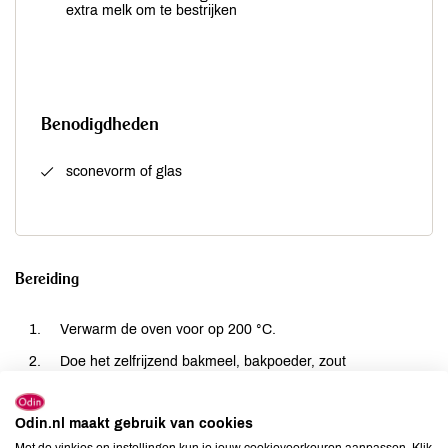
extra melk om te bestrijken
Benodigdheden
sconevorm of glas
Bereiding
Verwarm de oven voor op 200 °C.
Doe het zelfrijzend bakmeel, bakpoeder, zout
en cayennepeper in een mengkom en wrijf met
je vingertoppen de boter erdoor tot het mengsel op heel
Odin.nl maakt gebruik van cookies
fijn broodkruim lijkt.