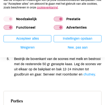
Met de vinkjes en instellingen kun je jouw cookievoorkeuren aanpassen. Klik
Meng er dan de 100 g fijngeraspte kaas, melk-
op “Accepteer alles” om akkoord te gaan met het gebruik van alle cookies,
zoals beschreven in onze
cookieverklaring
.
watermengsel en mosterd door. Mix met een mes met
snijdende beweging alles snel en gelijkmatig door elkaar.
Rol het mengsel snel met je handen tot een gladde bal en
Noodzakelijk
Prestatie
leg het vervolgens op een licht met meel bestoven
Functioneel
Advertenties
werkvlak. Niet kneden!
Druk het mengsel voorzichtig met de palm van je hand uit
Accepteer alles
Instellingen opslaan
tot een dikte van 2,5 cm. Steek met een uitsteker of glas 4
scones uit. Druk de restjes voorzichtig tegen elkaar en
Weigeren
Nee, pas aan
steek er nog 2 scones uit.
Bestrijk de bovenkant van de scones met melk en bestrooi
met de resterende 50 gr geraspte kaas. Leg de scones ver
uit elkaar op de bakplaat en bak 12-14 minuten tot
goudbruin en gaar. Serveer met roomboter en
chutney
.
Porties