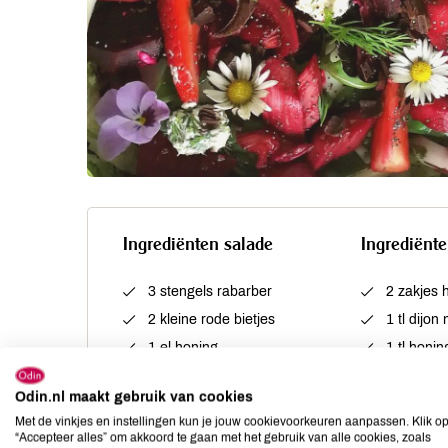
Ingrediënten salade
Ingrediënte
3 stengels rabarber
2 zakjes 
2 kleine rode bietjes
1 tl dijon
1 el honing
1 tl honin
1 el anijs- of venkelzaad
zout en p
Odin.nl maakt gebruik van cookies
100 g peultjes
100 ml ol
Met de vinkjes en instellingen kun je jouw cookievoorkeuren aanpassen. Klik o
100 g aardbeien
1 tl maa
“Accepteer alles” om akkoord te gaan met het gebruik van alle cookies, zoals