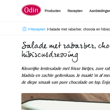
Producten
Recepten
Aanbiedinge
Recepten
Salade met rabarber, chocola en hibis
Salade met rabarber, cho
hibiscusdressing
Kleurrijke lentesalade met frisse bietjes, zure r
bladsla en zachte geitenkaas. Je maakt 'm af met
de diepe smaak van pure chocolade on top. Enjo