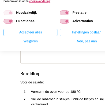
beschreven in onze
cookieverklaring
.
100 g gemengde jonge
bladsla
Noodzakelijk
Prestatie
100 g knolvenkel
2 Egmondse bollen (verse
Functioneel
Advertenties
zachte geitenkaas)
Handje fijngehakte verse
Accepteer alles
Instellingen opslaan
kruiden als dille,
basilicum en munt
Weigeren
Nee, pas aan
30 g pure chocola
Bereiding
Voor de salade:
Verwarm de oven voor op 180 °C.
Snij de rabarber in stukjes. Schil de bietjes en sni
venkelzaad.