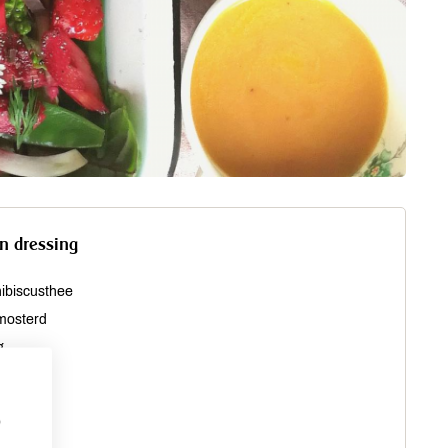
n dressing
hibiscusthee
 mosterd
g
eper
ie
p
nzaad