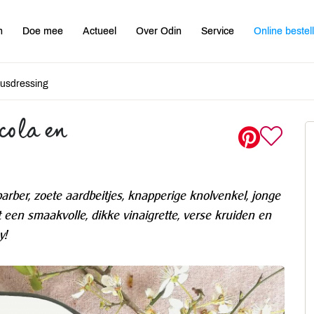
n
Doe mee
Actueel
Over Odin
Service
Online bestel
cusdressing
cola en
abarber, zoete aardbeitjes, knapperige knolvenkel, jonge
 een smaakvolle, dikke vinaigrette, verse kruiden en
y!