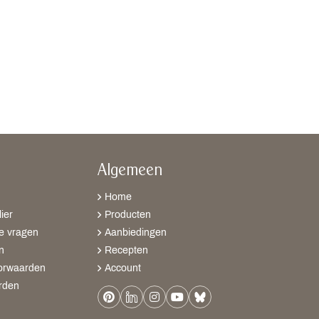
Algemeen
Home
ier
Producten
e vragen
Aanbiedingen
n
Recepten
orwaarden
Account
rden