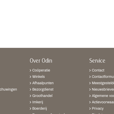
Over Odin
Service
Coöperatie
Contact
Winkels
Contactformul
Afhaalpunten
Meestgesteld
schuwingen
Bezorgdienst
Nieuwsbrieve
Groothandel
Algemene vo
Imkerij
Actievoorwaa
Boerderij
Privacy