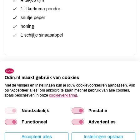
4 takjes tijm
1 tl kurkuma poeder
snufje peper
honing
1 schijfje sinaasappel
Bereiding
Odin.nl maakt gebruik van cookies
Snij de kurkuma en de gember in grove stukken.
Met de vinkjes en instellingen kun je jouw cookievoorkeuren aanpassen. Klik
op “Accepteer alles” om akkoord te gaan met het gebruik van alle cookies,
Pers de sinaasappel in een citruspers.
zoals beschreven in onze
cookieverklaring
.
Giet het water, het sinaasappelsap en het citroensap in
Noodzakelijk
Prestatie
een pannetje en doe er de kurkuma, gember en overige
kruiden bij.
Functioneel
Advertenties
Breng aan de kook en laat een paar minuten sudderen.
Giet vervolgens door een zeef en daarna in twee mokken.
Accepteer alles
Instellingen opslaan