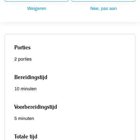
Maak het af met een lepel honing en een schijfje
Weigeren
Nee, pas aan
sinaasappel.
Porties
2 porties
Bereidingstijd
10 minuten
Voorbereidingstijd
5 minuten
Totale tijd