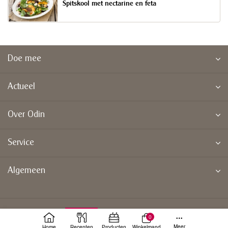
Spitskool met nectarine en feta
Doe mee
Actueel
Over Odin
Service
Algemeen
0
Meer
Home
Recepten
Producten
Winkelmand