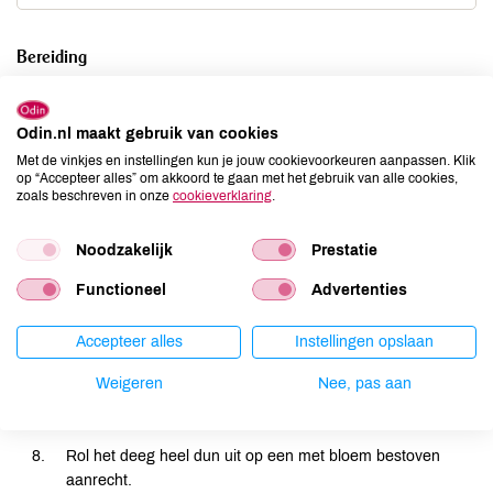
Bereiding
Meng in een kom gist, bloem en zout. Maak een kuiltje in
Odin.nl maakt gebruik van cookies
het midden en schenk er het lauwwarme water in. Kneed
tot een soepel deeg. Dek de kom af met een vochtige,
Met de vinkjes en instellingen kun je jouw cookievoorkeuren aanpassen. Klik
op “Accepteer alles” om akkoord te gaan met het gebruik van alle cookies,
schone theedoek en laat het deeg 1 uur rijzen.
zoals beschreven in onze
cookieverklaring
.
Verwarm de oven voor op 200 °C.
Noodzakelijk
Prestatie
Snijd de nectarine in partjes en grill ze eventueel.
Functioneel
Advertenties
Klop de crème fraîche los.
Scheur de mozzarella in stukjes.
Accepteer alles
Instellingen opslaan
Voor de pesto pureer je de tuinbonen met de
Weigeren
Nee, pas aan
basilicum, knoflook, rucola, munt en kaas.
Gebruik zoveel olie dat je een vloeibare pesto krijgt.
Rol het deeg heel dun uit op een met bloem bestoven
aanrecht.