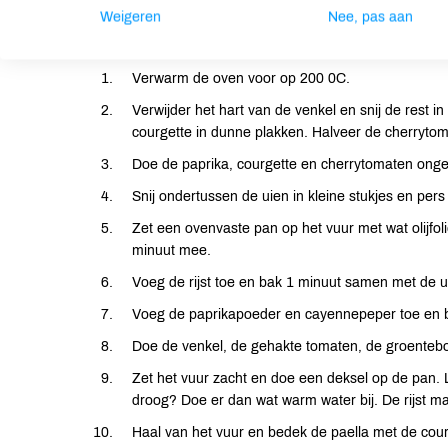
Weigeren
Nee, pas aan
Bereiding
Verwarm de oven voor op 200 0C.
Verwijder het hart van de venkel en snij de rest in
courgette in dunne plakken. Halveer de cherryto
Doe de paprika, courgette en cherrytomaten onge
Snij ondertussen de uien in kleine stukjes en pers
Zet een ovenvaste pan op het vuur met wat olijfoli
minuut mee.
Voeg de rijst toe en bak 1 minuut samen met de u
Voeg de paprikapoeder en cayennepeper toe en 
Doe de venkel, de gehakte tomaten, de groenteboui
Zet het vuur zacht en doe een deksel op de pan. L
droog? Doe er dan wat warm water bij. De rijst mag
Haal van het vuur en bedek de paella met de cour