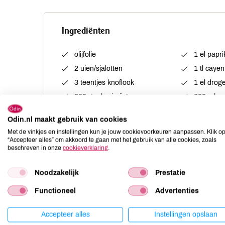
Ingrediënten
olijfolie
1 el papr
2 uien/sjalotten
1 tl caye
3 teentjes knoflook
1 el drog
300 g arboriorijst
600 ml wa
1 blik gehakte tomaten
1 citroen
Odin.nl maakt gebruik van cookies
1 venkel
peper
Met de vinkjes en instellingen kun je jouw cookievoorkeuren aanpassen. Klik o
1 rode paprika
1 bosje k
“Accepteer alles” om akkoord te gaan met het gebruik van alle cookies, zoals
beschreven in onze
cookieverklaring
.
1 courgette
100 g cherrytomaten
Noodzakelijk
Prestatie
100 g doperwten
Functioneel
Advertenties
Accepteer alles
Instellingen opslaan