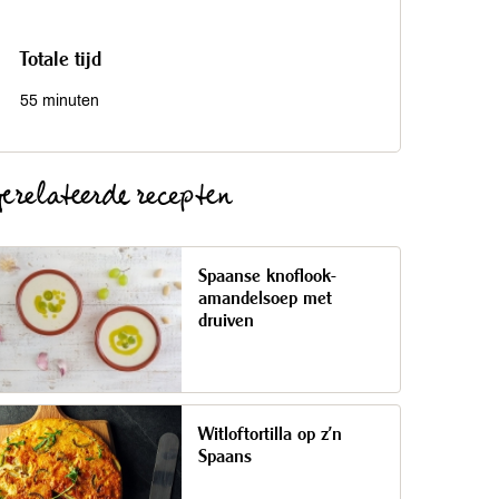
Totale tijd
55 minuten
erelateerde recepten
Spaanse knoflook-
amandelsoep met
druiven
Witloftortilla op z'n
Spaans