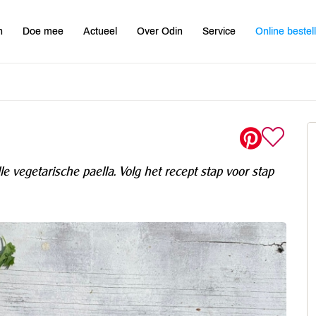
n
Doe mee
Actueel
Over Odin
Service
Online bestel
 vegetarische paella. Volg het recept stap voor stap