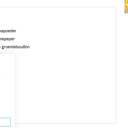
ikapoeder
nnepeper
e groentebouillon
ter
p
oriander