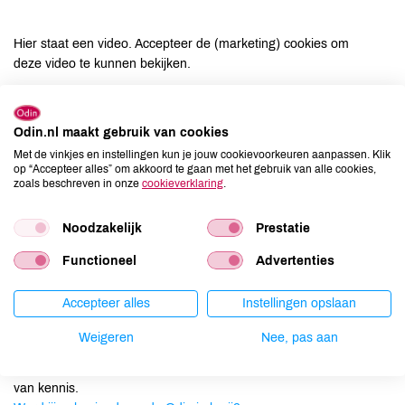
Hier staat een video. Accepteer de (marketing) cookies om
deze video te kunnen bekijken.
Word jij ook vriend van de Odin imkerij? In deze video ontdek je
Odin.nl maakt gebruik van cookies
hoe bijen leven en hoe Odin bijdraagt aan een betere
Met de vinkjes en instellingen kun je jouw cookievoorkeuren aanpassen. Klik
op “Accepteer alles” om akkoord te gaan met het gebruik van alle cookies,
leefomgeving voor alle insecten. Daarbij zijn de bijen van Odin
zoals beschreven in onze
cookieverklaring
.
zeer welkom op biologische boerderij De Groote Voort. Maak ook
kennis met Odin imker Jos Willemse en een van onze hulpimkers
Noodzakelijk
Prestatie
Pieter van Gurp.
Functioneel
Advertenties
Word vriend van de Odin imkerij
Accepteer alles
Instellingen opslaan
Door meer bijen op boerderijen willen we bereiken dat het
landschap natuurlijker wordt, zodat het met alle insecten beter
Weigeren
Nee, pas aan
gaat. Door iedere maand € 2 te schenken ondersteun je de Odin
imkerij met het plaatsen & verzorgen van bijenvolken en het delen
van kennis.