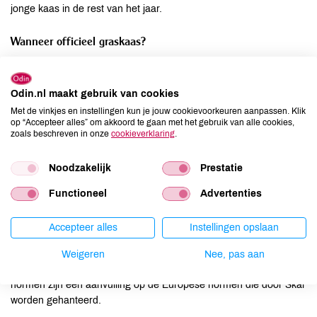
jonge kaas in de rest van het jaar.
Wanneer officieel graskaas?
Graskaas is de eerste kaas na de winterperiode, gemaakt van de
melk van koeien die alleen maar vers gras te eten hebben
Odin.nl maakt gebruik van cookies
gehad. Biologische boeren zijn verplicht hun koeien een bepaalde
Met de vinkjes en instellingen kun je jouw cookievoorkeuren aanpassen. Klik
periode van het jaar in de wei te laten lopen. Melkgevende
op “Accepteer alles” om akkoord te gaan met het gebruik van alle cookies,
biologische koeien moeten tussen 15 april en 15 oktober dagelijks
zoals beschreven in onze
cookieverklaring
.
minimaal 8 uur in de wei lopen. Biodynamische koeien moeten
zelfs minimaal 180 dagen buiten lopen. Alleen als het echt slecht
Noodzakelijk
Prestatie
weer is mogen de koeien naar binnen gehaald worden.
Functioneel
Advertenties
Extra voorwaarden
Accepteer alles
Instellingen opslaan
Biologische melkveehouders moeten voldoen aan aanvullende
normen. Die zijn opgesteld door de sector op initiatief van de
Weigeren
Nee, pas aan
vereniging van biologische melkveehouders De Natuurweide. De
normen zijn een aanvulling op de Europese normen die door Skal
worden gehanteerd.