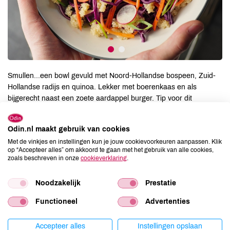
Smullen...een bowl gevuld met Noord-Hollandse bospeen, Zuid-
Hollandse radijs en quinoa. Lekker met boerenkaas en als
bijgerecht naast een zoete aardappel burger. Tip voor dit
weekend: flapjacks met Brabantse blauwe bessen. Wat over?
Maandag mee in de lunchtrommel!
Odin.nl maakt gebruik van cookies
Met de vinkjes en instellingen kun je jouw cookievoorkeuren aanpassen. Klik
Alle aanbiedingen van deze week
op “Accepteer alles” om akkoord te gaan met het gebruik van alle cookies,
zoals beschreven in onze
cookieverklaring
.
Noodzakelijk
Prestatie
Datum
Functioneel
Advertenties
12 september 2019
Accepteer alles
Instellingen opslaan