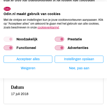
folie er voor dat voedingsstoffen in de bodem niet uitspoelen.
Door de folie groeit er ook geen onkruid. Daardoor hoeven we
niet te schoffelen en beschadigen we de wortels van de
Odin.nl maakt gebruik van cookies
gewassen niet. Dit zorgt voor een veel betere opbrengst.”
Met de vinkjes en instellingen kun je jouw cookievoorkeuren aanpassen. Klik
op “Accepteer alles” om akkoord te gaan met het gebruik van alle cookies,
zoals beschreven in onze
cookieverklaring
.
“Toen we begonnen was een van de eerste dingen die we deden
windsingels aanleggen. Dat zijn bomenrijen die de akkers
beschermen tegen wind. Die waren allemaal verdwenen bij de
Noodzakelijk
Prestatie
ruilverkaveling. Ik denk dat de insecten en de vogels die daar nu
Functioneel
Advertenties
inzitten er voor zorgen dat we heel weinig last hebben van
plagen.”
Accepteer alles
Instellingen opslaan
Foto: Wiel van den Bool op de trekker
Weigeren
Nee, pas aan
Datum
17 juli 2018