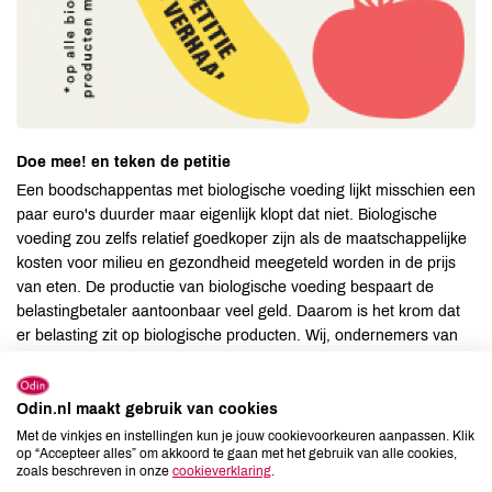
Doe mee! en teken de petitie
Een boodschappentas met biologische voeding lijkt misschien een
paar euro's duurder maar eigenlijk klopt dat niet. Biologische
voeding zou zelfs relatief goedkoper zijn als de maatschappelijke
kosten voor milieu en gezondheid meegeteld worden in de prijs
van eten. De productie van biologische voeding bespaart de
belastingbetaler aantoonbaar veel geld. Daarom is het krom dat
er belasting zit op biologische producten. Wij, ondernemers van
biologische speciaalzaken, komen dan ook in actie om wat krom
is recht te zetten. Vind jij ook dat we de echte prijs voor eten
moeten betalen? Doe mee!
Teken dan hier de petitie: geen btw
Odin.nl maakt gebruik van cookies
op bio.
Met de vinkjes en instellingen kun je jouw cookievoorkeuren aanpassen. Klik
op “Accepteer alles” om akkoord te gaan met het gebruik van alle cookies,
Ons doel: in 100 dagen naar 0%. Oftewel, in de eerste 100 dagen
zoals beschreven in onze
cookieverklaring
.
van het kabinet willen we dat ze een slimme keuze maken en