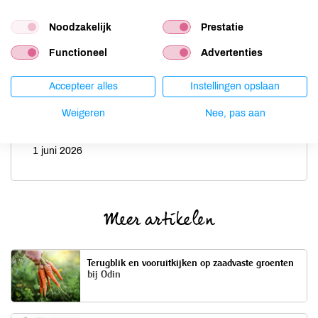
Nog meer inspiratie nodig? Ga dan
hier
naar het overzicht van
alle vorige edities van het Odin-receptenboekje.
Noodzakelijk
Prestatie
Functioneel
Advertenties
Door
Accepteer alles
Instellingen opslaan
Yvet Dikken
Weigeren
Nee, pas aan
Datum
1 juni 2026
Meer artikelen
Terugblik en vooruitkijken op zaadvaste groenten
bij Odin