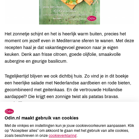
Het zonnetje schijnt en het is heerlijk warm buiten, precies het
moment om jezelf even in Mediterrane sferen te wanen. Met deze
recepten haal je dat vakantiegevoel gewoon naar je eigen
keuken. Denk aan frisse citroen, goede olijfolie, smaakvolle
aubergine en geurige basilicum.
Tegelijkertijd blijven we ook dichtbij huis. Zo vind je in dit boekje
een heerlijke salade met Nederlandse aardbeien en rode bieten,
gecombineerd met geitenkaas. En de vertrouwde Hollandse
aardappel? Die krijgt een zonnige twist als patatas bravas.
Smakelijk!
Odin.nl maakt gebruik van cookies
Je vindt het boekje vanaf deze week in jouw favoriete Odin-
winkel. Of lees 'm
hier
online.
Met de vinkjes en instellingen kun je jouw cookievoorkeuren aanpassen. Klik
op “Accepteer alles” om akkoord te gaan met het gebruik van alle cookies,
zoals beschreven in onze
cookieverklaring
.