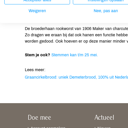
Accepteer alles
Instellingen opslaan
Odin Graancirkelbrood is een 100% Nederlands, Demete
Weigeren
Nee, pas aan
van lokale telers. Hiermee bouwen we aan een regenera
De broederhaan rookworst van 1906 Maker van charcuter
Zo dragen we eraan bij dat ook hanen een functie hebbe
worden gedood. Ook hoeven er op deze manier minder v
Stem je ook?
Stemmen kan t/m 25 mei.
Lees meer:
Graancirkelbrood: uniek Demeterbrood, 100% uit Nederl
Doe mee
Actueel