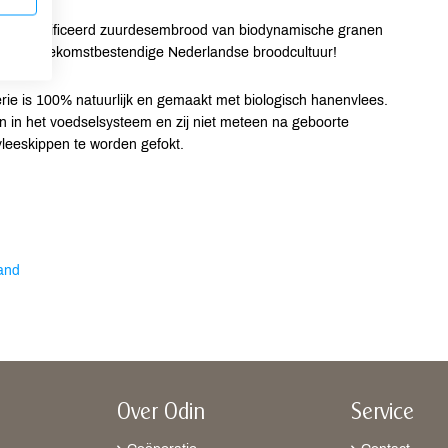
r-gecertificeerd zuurdesembrood van biodynamische granen
tieve, toekomstbestendige Nederlandse broodcultuur!
ie is 100% natuurlijk en gemaakt met biologisch hanenvlees.
n in het voedselsysteem en zij niet meteen na geboorte
leeskippen te worden gefokt.
and
Over Odin
Service