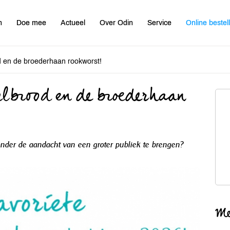
n
Doe mee
Actueel
Over Odin
Service
Online bestel
 en de broederhaan rookworst!
lbrood en de broederhaan
onder de aandacht van een groter publiek te brengen?
Me