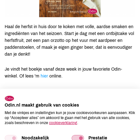
Haal de herfst in huis door te koken met volle, aardse smaken en
ingrediënten van het seizoen. Start je dag met een ontbijtcake vol
herfstfruit, zet een pan orzotto op het vuur met aardpeer en
paddenstoelen, of maak je eigen ginger beer, dat is eenvoudiger
dan je denkt!
Je vindt het boekje vanaf deze week in jouw favoriete Odin-
winkel. Of lees 'm
hier
online.
Nog meer inspiratie nodig? Ga dan
hier
naar het overzicht van
alle vorige edities van het Odin-receptenboekje.
Odin.nl maakt gebruik van cookies
Met de vinkjes en instellingen kun je jouw cookievoorkeuren aanpassen. Klik
op “Accepteer alles” om akkoord te gaan met het gebruik van alle cookies,
zoals beschreven in onze
cookieverklaring
.
Door
Yvet Dikken
Noodzakelijk
Prestatie