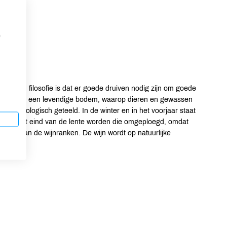
p
re. Hun filosofie is dat er goede druiven nodig zijn om goede
ien vanuit een levendige bodem, waarop dieren en gewassen
uitend biologisch geteeld. In de winter en in het voorjaar staat
 Aan het eind van de lente worden die omgeploegd, omdat
emen van de wijnranken. De wijn wordt op natuurlijke