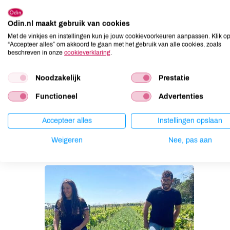
Odin.nl maakt gebruik van cookies
Met de vinkjes en instellingen kun je jouw cookievoorkeuren aanpassen. Klik o
“Accepteer alles” om akkoord te gaan met het gebruik van alle cookies, zoals
beschreven in onze
cookieverklaring
.
Het wijnhuis
Noodzakelijk
Prestatie
Het gebied van Domaine Ortola bestaat uit zo'n 120 hecta
Functioneel
Advertenties
wijn te maken en dat goede druiven alleen kunnen groe
kunnen floreren. Uit respect voor de natuur wordt er uitsl
Accepteer alles
Instellingen opslaan
de grond tussen de wijnranken vol met bodembedekkers.
ze anders in de droogte van de zomer teveel water wegn
Weigeren
Nee, pas aan
wijze, zonder chemicaliën en sulfieten, geproduceerd.