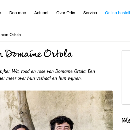
n
Doe mee
Actueel
Over Odin
Service
Online bestel
aine Ortola
n Domaine Ortola
rijker. Wit, rood en rosé van Domaine Ortola. Een
 hier meer over hun verhaal en hun wijnen.
Me