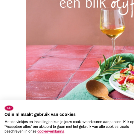
Odin.nl maakt gebruik van cookies
Met de vinkjes en instellingen kun je jouw cookievoorkeuren aanpassen. Klik o
“Accepteer alles” om akkoord te gaan met het gebruik van alle cookies, zoals
Vanaf 15 juni kun je bij Odin sparen voor €10 korting op ee
beschreven in onze
cookieverklaring
.