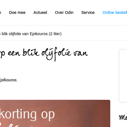
n
Doe mee
Actueel
Over Odin
Service
Online bestel
ik olijfolie van Epikouros (2 liter)
 een blik olijfolie van
 Epikouros.
Me