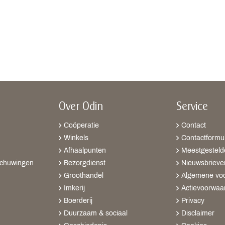
Over Odin
Service
Coöperatie
Contact
Winkels
Contactformul
Afhaalpunten
Meestgesteld
schuwingen
Bezorgdienst
Nieuwsbrieve
Groothandel
Algemene vo
Imkerij
Actievoorwaa
Boerderij
Privacy
Duurzaam & sociaal
Disclaimer