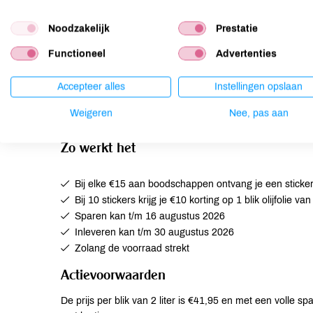
alleen geldig in de fysieke Odin-winkels). Met een blik van
huis. Want laten we eerlijk zijn, een scheutje olijfolie maa
Noodzakelijk
Prestatie
Epikouros
Functioneel
Advertenties
Epikouros is Grieks voor ‘helper’, zij begeleiden sinds 1
Accepteer alles
Instellingen opslaan
olijventeelt. Samen met ruim honderd olijfboeren producer
worden geteeld en verwerkt.
Weigeren
Nee, pas aan
Zo werkt het
Bij elke €15 aan boodschappen ontvang je een sticke
Bij 10 stickers krijg je €10 korting op 1 blik olijfolie van 
Sparen kan t/m 16 augustus 2026
Inleveren kan t/m 30 augustus 2026
Zolang de voorraad strekt
Actievoorwaarden
De prijs per blik van 2 liter is €41,95 en met een volle 