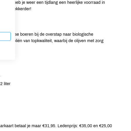
 2 liter heb je weer een tijdlang een heerlijke voorraad in
kt alles lekkerder!
994 Griekse boeren bij de overstap naar biologische
en ze oliën van topkwaliteit, waarbij de olijven met zorg
r
2 liter
spaarkaart betaal je maar €31,95. Ledenprijs: €35,00 en €25,00