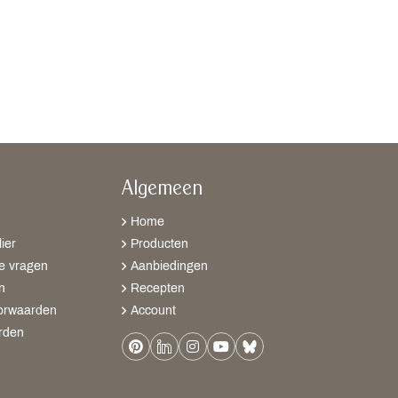
Algemeen
Home
ier
Producten
e vragen
Aanbiedingen
n
Recepten
orwaarden
Account
rden