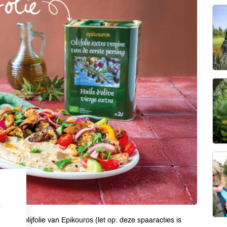
p
n blik olijfolie van Epikouros (let op: deze spaaracties is