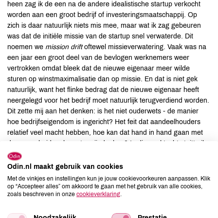
heen zag ik de een na de andere idealistische startup verkocht
worden aan een groot bedrijf of investeringsmaatschappij. Op
zich is daar natuurlijk niets mis mee, maar wat ik zag gebeuren
was dat de initiële missie van de startup snel verwaterde. Dit
noemen we
mission drift
oftewel missieverwatering. Vaak was na
een jaar een groot deel van de bevlogen werknemers weer
vertrokken omdat bleek dat de nieuwe eigenaar meer wilde
sturen op winstmaximalisatie dan op missie. En dat is niet gek
natuurlijk, want het flinke bedrag dat de nieuwe eigenaar heeft
neergelegd voor het bedrijf moet natuurlijk terugverdiend worden.
Dit zette mij aan het denken: is het niet ouderwets - de manier
hoe bedrijfseigendom is ingericht? Het feit dat aandeelhouders
relatief veel macht hebben, hoe kan dat hand in hand gaan met
duurzaamheid en langetermijndenken? In die zoektocht stuitte ik
op Gijsbert Koren. Deze gedreven ondernemer had jarenlang in
crowdfunding gewerkt en gaf nu workshops over steward-
Odin.nl maakt gebruik van cookies
ownership. Dit is een vrij nieuwe term voor een fenomeen dat al
Met de vinkjes en instellingen kun je jouw cookievoorkeuren aanpassen. Klik
decennia, soms honderd jaar, wordt toegepast door bedrijven met
op “Accepteer alles” om akkoord te gaan met het gebruik van alle cookies,
zoals beschreven in onze
cookieverklaring
.
name in Noordwest Europa. Steward-ownership is een
samenvoeging van stewardship: zorgen voor de Aarde en
Noodzakelijk
Prestatie