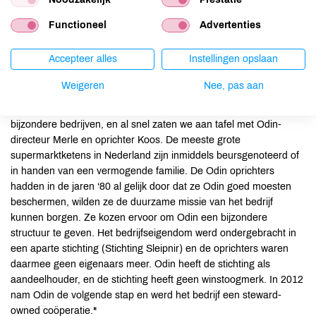
generaties die na ons komen, en ownership: bedrijfseigendom. Bij
steward-owned bedrijven zijn niet aandeelhouders maar stewards
Functioneel
Advertenties
eigenaar. Voorbeelden van bedrijven die steward-owned zijn, zijn
Ecosia, Waschbär, Bosch, Novo Nordisk en Zeiss. Maar ook in
Accepteer alles
Instellingen opslaan
Nederland zijn bedrijven die zo’n bijzondere eigendomsstructuur
hebben: De Efteling, Nyenrode Universiteit, surfschool The Shore,
Weigeren
Nee, pas aan
adviesbureau Berenschot en biologische supermarktketen Odin.
Gijsbert en ik besloten om een boek te schrijven over deze
bijzondere bedrijven, en al snel zaten we aan tafel met Odin-
directeur Merle en oprichter Koos. De meeste grote
supermarktketens in Nederland zijn inmiddels beursgenoteerd of
in handen van een vermogende familie. De Odin oprichters
hadden in de jaren ‘80 al gelijk door dat ze Odin goed moesten
beschermen, wilden ze de duurzame missie van het bedrijf
kunnen borgen. Ze kozen ervoor om Odin een bijzondere
structuur te geven. Het bedrijfseigendom werd ondergebracht in
een aparte stichting (Stichting Sleipnir) en de oprichters waren
daarmee geen eigenaars meer. Odin heeft de stichting als
aandeelhouder, en de stichting heeft geen winstoogmerk. In 2012
nam Odin de volgende stap en werd het bedrijf een steward-
owned coöperatie.*