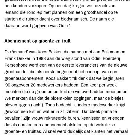
hen konden verkopen. Op een dag kregen we bezoek van
iemand die rondliep met plannen om een groothandel op te
starten die ruimer dacht over biodynamisch. De naam die
daaraan werd gegeven was Odin.”
Abonnement op groente en fruit
Die ‘iemand’ was Koos Bakker, die samen met Jan Brilleman en
Frank Dekker in 1983 aan de wieg stond van Odin. Boerderij
Persephone werd een van de eerste leveranciers van de nieuwe
groothandel, die als eerste begon met het concept van een
groenteabonnement. Koos Bakker: “Ik denk dat we begin jaren
’90 ongeveer 20 medewerkers hadden. Eén keer per week
mochten die de groenten en fruit die we overhadden meenemen.
We merkten dan dat de bloemkolen opgingen, maar de bietjes
bleven liggen (lacht). Toen bedacht ik: iedere medewerker krijgt
gewoon een kist en wat er in zit, zit erin. Dat bleek prima te
bevallen.’ Zijn vrouw rekruteerde buren, kennissen en vrienden
die als eersten een abonnement afsloten op de wekelijkse
groente- en fruittas. Al snel werd duidelijk dat klanten het verhaal