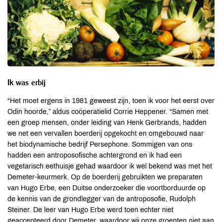
Ik was erbij
“Het moet ergens in 1981 geweest zijn, toen ik voor het eerst over
Odin hoorde,” aldus coöperatielid Corrie Heppener. “Samen met
een groep mensen, onder leiding van Henk Gerbrands, hadden
we net een vervallen boerderij opgekocht en omgebouwd naar
het biodynamische bedrijf Persephone. Sommigen van ons
hadden een antroposofische achtergrond en ik had een
vegetarisch eethuisje gehad waardoor ik wel bekend was met het
Demeter-keurmerk. Op de boerderij gebruikten we preparaten
van Hugo Erbe, een Duitse onderzoeker die voortborduurde op
de kennis van de grondlegger van de antroposofie, Rudolph
Steiner. De leer van Hugo Erbe werd toen echter niet
geaccepteerd door Demeter, waardoor wij onze groenten niet aan