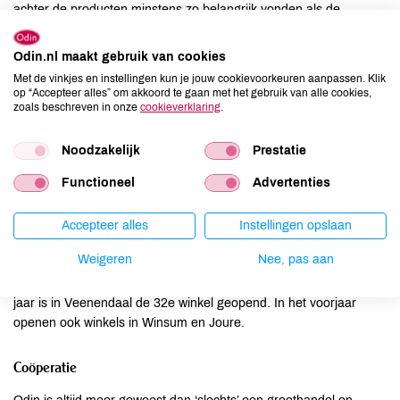
achter de producten minstens zo belangrijk vonden als de
producten zelf. Zo ontstond het Odinieuws dat wekelijks bij het
abonnement wordt gevoegd.
Odin.nl maakt gebruik van cookies
Met de vinkjes en instellingen kun je jouw cookievoorkeuren aanpassen. Klik
Eigen winkels
op “Accepteer alles” om akkoord te gaan met het gebruik van alle cookies,
zoals beschreven in onze
cookieverklaring
.
De tassen blijken een groot succes en op het hoogtepunt gaan er
wekelijks 28.000 tassen uit die door heel het land in
Noodzakelijk
Prestatie
groentewinkels worden opgehaald. Maar van eigen winkels is in
Functioneel
Advertenties
de eerste jaren nog geen sprake, de focus van Odin ligt op dat
moment echt nog bij de groothandel. In 2000 komt daar
verandering in als Odin drie winkels van de Gimselgroep
Accepteer alles
Instellingen opslaan
overneemt. Deze winkels in Arnhem, Breda en Utrecht zijn de
Weigeren
Nee, pas aan
eerste eigen winkels die de tas verkopen. Het aantal winkels van
Odin groeit sinds het begin van de eeuw hard: in januari van dit
jaar is in Veenendaal de 32e winkel geopend. In het voorjaar
openen ook winkels in Winsum en Joure.
Coöperatie