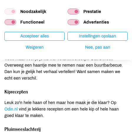
"Maak de cirkel rond en
kies ook af en toe voor een
Noodzakelijk
Prestatie
haantje op het menu"
Functioneel
Advertenties
Accepteer alles
Instellingen opslaan
Samen maken we het verschil
Weigeren
Nee, pas aan
Hou je van eieren, denk dan ook aan de haantjes. Eet je geen
vlees maar voel je je nu wel verantwoordelijk? Dat is mooi.
Overweeg een haantje mee te nemen naar een buurtbarbecue.
Dan kun je gelijk het verhaal vertellen! Want samen maken we
echt een verschil.
Kiprecepten
Leuk zo'n hele haan of hen maar hoe maak je die klaar? Op
Odin.nl
vind je lekkere recepten om een hele kip of hele haan
goed klaar te maken.
Pluimveeslachterij