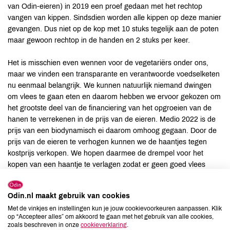
van Odin-eieren) in 2019 een proef gedaan met het rechtop
vangen van kippen. Sindsdien worden alle kippen op deze manier
gevangen. Dus niet op de kop met 10 stuks tegelijk aan de poten
maar gewoon rechtop in de handen en 2 stuks per keer.
Het is misschien even wennen voor de vegetariërs onder ons,
maar we vinden een transparante en verantwoorde voedselketen
nu eenmaal belangrijk. We kunnen natuurlijk niemand dwingen
om vlees te gaan eten en daarom hebben we ervoor gekozen om
het grootste deel van de financiering van het opgroeien van de
hanen te verrekenen in de prijs van de eieren. Medio 2022 is de
prijs van een biodynamisch ei daarom omhoog gegaan. Door de
prijs van de eieren te verhogen kunnen we de haantjes tegen
kostprijs verkopen. We hopen daarmee de drempel voor het
kopen van een haantje te verlagen zodat er geen goed vlees
verloren gaat. Want eet je eieren, dan ben je naast de hen ook
verantwoordelijk voor het lot van de haan.
Odin.nl maakt gebruik van cookies
Met de vinkjes en instellingen kun je jouw cookievoorkeuren aanpassen. Klik
op “Accepteer alles” om akkoord te gaan met het gebruik van alle cookies,
zoals beschreven in onze
cookieverklaring
.