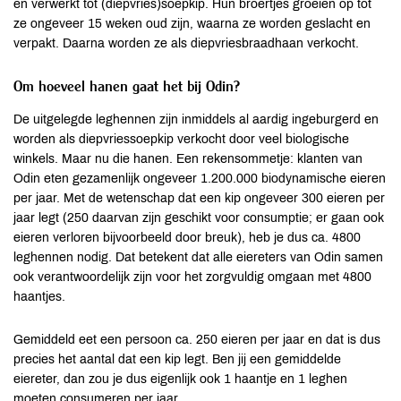
en verwerkt tot (diepvries)soepkip. Hun broertjes groeien op tot
ze ongeveer 15 weken oud zijn, waarna ze worden geslacht en
verpakt. Daarna worden ze als diepvriesbraadhaan verkocht.
Om hoeveel hanen gaat het bij Odin?
De uitgelegde leghennen zijn inmiddels al aardig ingeburgerd en
worden als diepvriessoepkip verkocht door veel biologische
winkels. Maar nu die hanen. Een rekensommetje: klanten van
Odin eten gezamenlijk ongeveer 1.200.000 biodynamische eieren
per jaar. Met de wetenschap dat een kip ongeveer 300 eieren per
jaar legt (250 daarvan zijn geschikt voor consumptie; er gaan ook
eieren verloren bijvoorbeeld door breuk), heb je dus ca. 4800
leghennen nodig. Dat betekent dat alle eiereters van Odin samen
ook verantwoordelijk zijn voor het zorgvuldig omgaan met 4800
haantjes.
Gemiddeld eet een persoon ca. 250 eieren per jaar en dat is dus
precies het aantal dat een kip legt. Ben jij een gemiddelde
eiereter, dan zou je dus eigenlijk ook 1 haantje en 1 leghen
moeten consumeren per jaar.