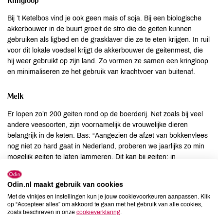
Bij ’t Ketelbos vind je ook geen mais of soja. Bij een biologische
akkerbouwer in de buurt groeit de stro die de geiten kunnen
gebruiken als ligbed en de grasklaver die ze te eten krijgen. In ruil
voor dit lokale voedsel krijgt de akkerbouwer de geitenmest, die
hij weer gebruikt op zijn land. Zo vormen ze samen een kringloop
en minimaliseren ze het gebruik van krachtvoer van buitenaf.
Melk
Er lopen zo’n 200 geiten rond op de boerderij. Net zoals bij veel
andere veesoorten, zijn voornamelijk de vrouwelijke dieren
belangrijk in de keten. Bas: “Aangezien de afzet van bokkenvlees
nog niet zo hard gaat in Nederland, proberen we jaarlijks zo min
mogelijk geiten te laten lammeren. Dit kan bij geiten: in
tegenstelling tot koeien hoeven ze niet elk jaar drachtig te worden
om de melkproductie op peil te houden.”
Odin.nl maakt gebruik van cookies
Met de vinkjes en instellingen kun je jouw cookievoorkeuren aanpassen. Klik
Dagbesteding
op “Accepteer alles” om akkoord te gaan met het gebruik van alle cookies,
zoals beschreven in onze
cookieverklaring
.