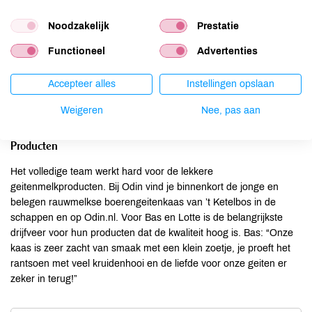
Bas en Lotte krijgen dagelijks veel hulp op de boerderij. Een paar
dagen per week helpen volwassenen vanuit de zorg mee. Zij
Noodzakelijk
Prestatie
hebben een geestelijke of lichamelijk beperking en komen graag
bij ‘t Ketelbos voor een zinvolle dagbesteding. Ze voeren
Functioneel
Advertenties
bijvoorbeeld de geiten, houden de stal schoon en maken een
boswandeling met de paarden. Het dagritme van de boerderij
Accepteer alles
Instellingen opslaan
geeft veel structuur en houvast, en ze worden onderdeel van de
Weigeren
Nee, pas aan
sociale gemeenschap van ‘t Ketelbos.
Producten
Het volledige team werkt hard voor de lekkere
geitenmelkproducten. Bij Odin vind je binnenkort de jonge en
belegen rauwmelkse boerengeitenkaas van ’t Ketelbos in de
schappen en op Odin.nl. Voor Bas en Lotte is de belangrijkste
drijfveer voor hun producten dat de kwaliteit hoog is. Bas: “Onze
kaas is zeer zacht van smaak met een klein zoetje, je proeft het
rantsoen met veel kruidenhooi en de liefde voor onze geiten er
zeker in terug!”