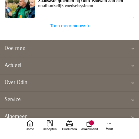
Zaadvaste groenten bij Odin. Bouwen aan een
onafhankelijk voedselsysteem
Toon meer nieuws
Doe mee
Actueel
Over Odin
Service
Algemeen
0
Meer
Home
Recepten
Producten
Winkelmand