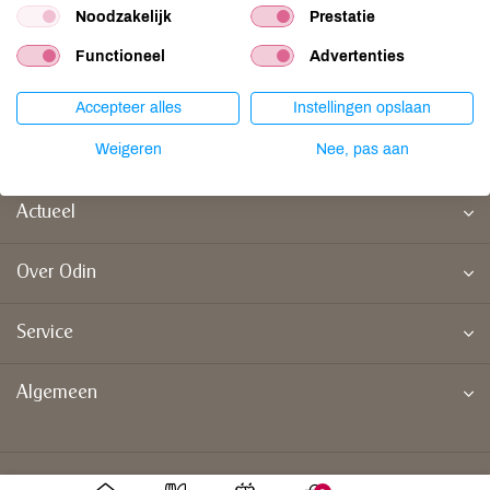
e-mail service@odin.nl
Noodzakelijk
Prestatie
Functioneel
Advertenties
Accepteer alles
Instellingen opslaan
Weigeren
Nee, pas aan
Doe mee
Actueel
Over Odin
Service
Algemeen