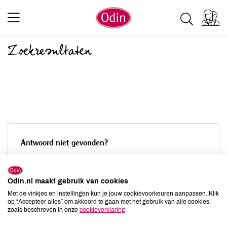
Zoekresultaten
Antwoord niet gevonden?
Ons serviceteam helpt je graag verder van maandag tot
met vrijdag van 09.00 tot 17.00 uur.
Odin.nl maakt gebruik van cookies
Met de vinkjes en instellingen kun je jouw cookievoorkeuren aanpassen. Klik
Neem
contact
op via ons
contactformulier
of:
op “Accepteer alles” om akkoord te gaan met het gebruik van alle cookies,
zoals beschreven in onze
cookieverklaring
.
telefoon
0345 575 154