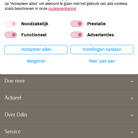
op “Accepteer alles” om akkoord te gaan met het gebruik van alle cookies,
met vrijdag van 09.00 tot 17.00 uur.
zoals beschreven in onze
cookieverklaring
.
Neem
contact
op via ons
contactformulier
of:
Noodzakelijk
Prestatie
Functioneel
Advertenties
telefoon
0345 575 154
e-mail service@odin.nl
Accepteer alles
Instellingen opslaan
Weigeren
Nee, pas aan
Doe mee
Actueel
Over Odin
Service