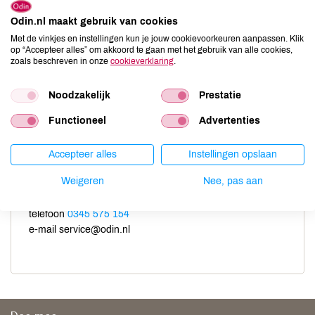
adres bij bestellen. Dit is een wettelijk verplichte maatregel.
Odin.nl maakt gebruik van cookies
Met de vinkjes en instellingen kun je jouw cookievoorkeuren aanpassen. Klik
op “Accepteer alles” om akkoord te gaan met het gebruik van alle cookies,
zoals beschreven in onze
cookieverklaring
.
Noodzakelijk
Prestatie
Antwoord niet gevonden?
Functioneel
Advertenties
Ons serviceteam helpt je graag verder van maandag tot
met vrijdag van 09.00 tot 17.00 uur.
Accepteer alles
Instellingen opslaan
Neem
contact
op via ons
contactformulier
of:
Weigeren
Nee, pas aan
telefoon
0345 575 154
e-mail service@odin.nl