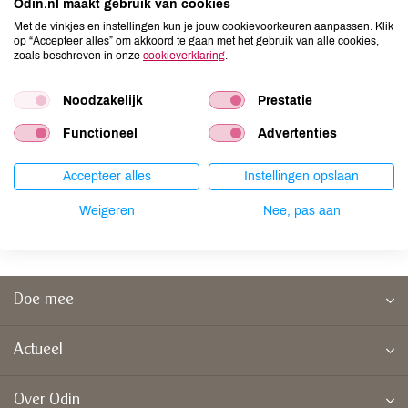
Odin.nl maakt gebruik van cookies
Antwoord niet gevonden?
Met de vinkjes en instellingen kun je jouw cookievoorkeuren aanpassen. Klik
op “Accepteer alles” om akkoord te gaan met het gebruik van alle cookies,
Ons serviceteam helpt je graag verder van maandag tot
zoals beschreven in onze
cookieverklaring
.
met vrijdag van 09.00 tot 17.00 uur.
Noodzakelijk
Prestatie
Neem
contact
op via ons
contactformulier
of:
Functioneel
Advertenties
telefoon
0345 575 154
Accepteer alles
Instellingen opslaan
e-mail service@odin.nl
Weigeren
Nee, pas aan
Doe mee
Actueel
Over Odin