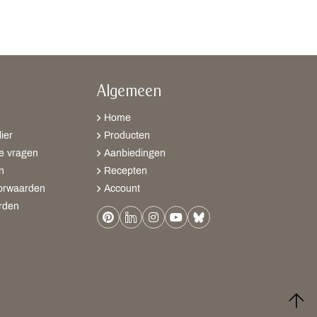
Algemeen
Home
ier
Producten
e vragen
Aanbiedingen
n
Recepten
orwaarden
Account
rden