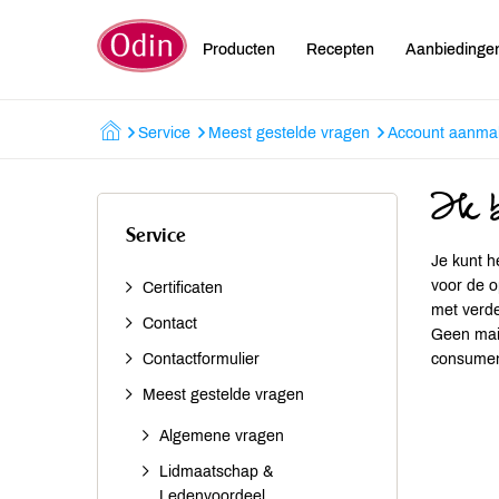
Producten
Recepten
Aanbiedinge
Service
Meest gestelde vragen
Account aanmak
Ik b
Service
Je kunt h
voor de o
Certificaten
met verde
Contact
Geen mai
Contactformulier
consumen
Meest gestelde vragen
Algemene vragen
Lidmaatschap &
Ledenvoordeel