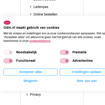
Ledenpas
Online bestellen
Account aanmaken en
inloggen
Odin.nl maakt gebruik van cookies
Met de vinkjes en instellingen kun je jouw cookievoorkeuren aanpassen. Klik o
Groente- en/of fruittas
“Accepteer alles” om akkoord te gaan met het gebruik van alle cookies, zoals
beschreven in onze
cookieverklaring
.
Duurzaamheid
Winkels
Noodzakelijk
Prestatie
Wijzigingen doorgeven
Functioneel
Advertenties
Nieuwsbrieven
Accepteer alles
Instellingen opslaan
Actievoorwaarden
Disclaimer
Weigeren
Nee, pas aan
Cookies
Privacy