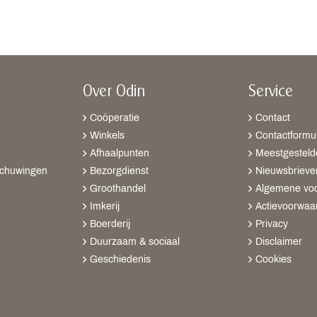
Over Odin
Service
Coöperatie
Contact
Winkels
Contactformul
Afhaalpunten
Meestgesteld
schuwingen
Bezorgdienst
Nieuwsbrieve
Groothandel
Algemene vo
Imkerij
Actievoorwaa
Boerderij
Privacy
Duurzaam & sociaal
Disclaimer
Geschiedenis
Cookies