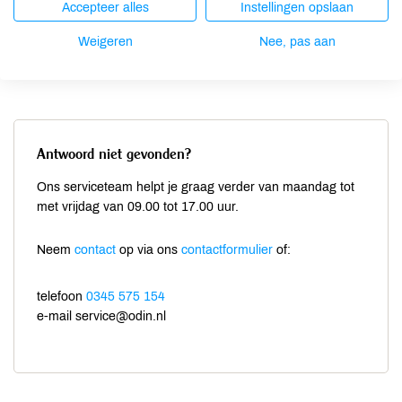
zijn bereikbaar van maandag t/m vrijdag van 09.00 tot 17.00 uur
Accepteer alles
Instellingen opslaan
op:
0345 575 154
of stuur een mail naar:
bezorgdienst@odin.nl
.
Weigeren
Nee, pas aan
Antwoord niet gevonden?
Ons serviceteam helpt je graag verder van maandag tot
met vrijdag van 09.00 tot 17.00 uur.
Neem
contact
op via ons
contactformulier
of:
telefoon
0345 575 154
e-mail service@odin.nl