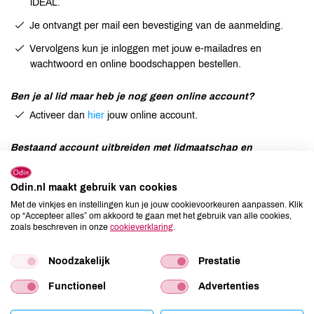
iDEAL.
Je ontvangt per mail een bevestiging van de aanmelding.
Vervolgens kun je inloggen met jouw e-mailadres en
wachtwoord en online boodschappen bestellen.
Ben je al lid maar heb je nog geen online account?
Activeer dan
hier
jouw online account.
Bestaand account uitbreiden met lidmaatschap en
ledenvoordeel?
Log in
op je account en wijzig jouw voorkeuren.
Odin.nl maakt gebruik van cookies
Doorloop de procedure om de wijziging door te voeren (let
Met de vinkjes en instellingen kun je jouw cookievoorkeuren aanpassen. Klik
op “Accepteer alles” om akkoord te gaan met het gebruik van alle cookies,
op: de betaling moet je zelf afronden via iDEAL).
zoals beschreven in onze
cookieverklaring
.
Als de betaling in orde is, kan je vanaf dat moment
boodschappen met ledenvoordeel bestellen.
Noodzakelijk
Prestatie
Functioneel
Advertenties
Mocht het na het volgen van deze stappen niet lukken om een
account aan te maken, neem dan even contact met ons op. Wij