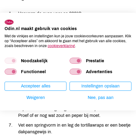
Verwarm de oven voor op 200°C.
Snij of scheur de paddenstoelen in stukjes, de prei in halve
Odin.nl maakt gebruik van cookies
ringen, de wortel en knolselderij in blokjes.
Met de vinkjes en instellingen kun je jouw cookievoorkeuren aanpassen. Klik
Kook de knolselderij en wortel in een pannetje water met
op “Accepteer alles” om akkoord te gaan met het gebruik van alle cookies,
zoals beschreven in onze
cookieverklaring
.
een bouillonblokje beetgaar. Giet af door een zeef, bewaar
de bouillon.
Noodzakelijk
Prestatie
Bak de champignons met de prei, de knoflook en de
rozemarijn in wat olijfolie snel bruin.
Functioneel
Advertenties
Strooi er de eetlepels bloem over, roer en gaar de bloem
even.
Accepteer alles
Instellingen opslaan
Voeg scheutjes bouillon toe, blijf roeren en als het allemaal
Weigeren
Nee, pas aan
een beetje begint te binden voeg je de crème fraîche of de
sojaroom toe. Meng de gare knolselderij en wortel erdoor.
Proef of er nog wat zout en peper bij moet.
Vet een springvorm in en leg de tortillawraps er een beetje
dakpansgewijs in.