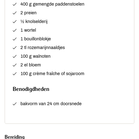
400 g gemengde paddenstoelen
2 preien
½ knolselderij
1 wortel
1 bouillonblokje
2 tl rozemarijnnaaldjes
100 g walnoten
2 el bloem
100 g crème fraîche of sojaroom
Benodigdheden
bakvorm van 24 cm doorsnede
Bereiding