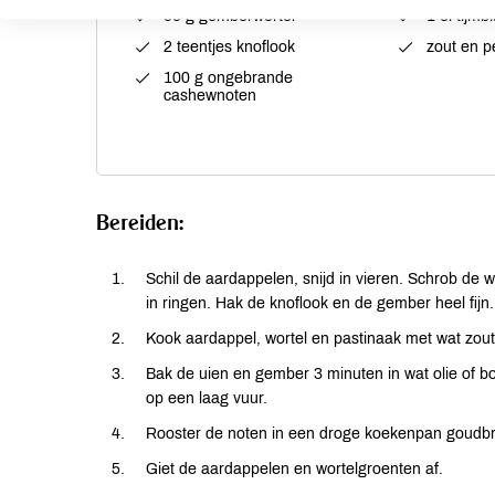
50 g gemberwortel
1 el tijmb
2 teentjes knoflook
zout en p
100 g ongebrande
cashewnoten
Bereiden:
Schil de aardappelen, snijd in vieren. Schrob de wo
in ringen. Hak de knoflook en de gember heel fijn.
Kook aardappel, wortel en pastinaak met wat zout
Bak de uien en gember 3 minuten in wat olie of b
op een laag vuur.
Rooster de noten in een droge koekenpan goudbr
Giet de aardappelen en wortelgroenten af.