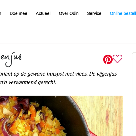
n
Doe mee
Actueel
Over Odin
Service
Online bestel
genjus
ariant op de gewone hutspot met vlees. De vijgenjus
 zo'n verwarmend gerecht.