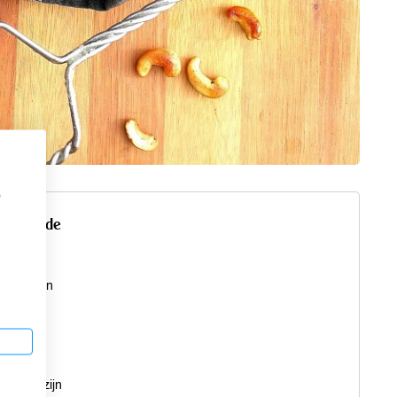
p
n voor de
de vijgen
of boter
de wijn
samicoazijn