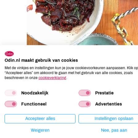
Odin.nl maakt gebruik van cookies
Met de vinkjes en instellingen kun je jouw cookievoorkeuren aanpassen. Klik o
“Accepteer alles” om akkoord te gaan met het gebruik van alle cookies, zoals
Ingrediënten voor de
Ingrediënte
beschreven in onze
cookieverklaring
.
hutspot:
vijgenjus:
Noodzakelijk
Prestatie
1 kg kruimige aardappelen
5 gedroog
Functioneel
Advertenties
500 g wortelen
1 el olie 
500 g pastinaken
1 salotje
Accepteer alles
Instellingen opslaan
500 g ui
150 ml ro
Weigeren
Nee, pas aan
1 el kerriepoeder
50 ml bal