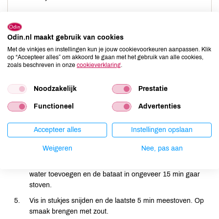
Odin.nl maakt gebruik van cookies
Met de vinkjes en instellingen kun je jouw cookievoorkeuren aanpassen. Klik
Zoete bataat schoon boenen of schillen en in plakjes
op “Accepteer alles” om akkoord te gaan met het gebruik van alle cookies,
snijden.
zoals beschreven in onze
cookieverklaring
.
Uien schillen, op de wortelkant neerzetten en halveren.
Noodzakelijk
Prestatie
Beide helften met de lijnen van de ui mee in smalle partjes
snijden.
Functioneel
Advertenties
Komijn en korianderzaad roosteren in een pan met dikke
bodem tot ze lichtbruin kleuren en lekker gaan ruiken. Olie
Accepteer alles
Instellingen opslaan
toevoegen.
Weigeren
Nee, pas aan
Uien toevoegen en fruiten tot ze glazig zijn. Kurkuma
toevoegen. Zoete bataat 5 min mee bakken. Een scheutje
water toevoegen en de bataat in ongeveer 15 min gaar
stoven.
Vis in stukjes snijden en de laatste 5 min meestoven. Op
smaak brengen met zout.