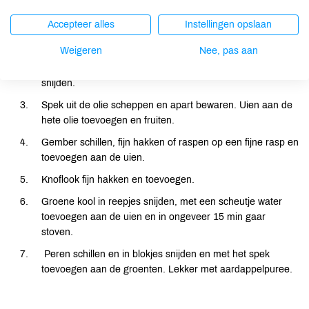
Accepteer alles
Instellingen opslaan
Spek uitbakken in olie.
Weigeren
Nee, pas aan
Ui schillen, op de wortelkant neerzetten en halveren. Beide
helften met de lijnen van de ui mee in smalle partjes
snijden.
Spek uit de olie scheppen en apart bewaren. Uien aan de
hete olie toevoegen en fruiten.
Gember schillen, fijn hakken of raspen op een fijne rasp en
toevoegen aan de uien.
Knoflook fijn hakken en toevoegen.
Groene kool in reepjes snijden, met een scheutje water
toevoegen aan de uien en in ongeveer 15 min gaar
stoven.
Peren schillen en in blokjes snijden en met het spek
toevoegen aan de groenten. Lekker met aardappelpuree.