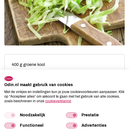
400 g groene kool
1 ui
1 peer
Odin.nl maakt gebruik van cookies
100 g dobbelsteentjes spek
Met de vinkjes en instellingen kun je jouw cookievoorkeuren aanpassen. Klik
1 teen knoflook
op “Accepteer alles” om akkoord te gaan met het gebruik van alle cookies,
zoals beschreven in onze
cookieverklaring
.
1 à 2 cm verse gember of 1/2 tl gemberpoeder
olijfolie
Noodzakelijk
Prestatie
Functioneel
Advertenties