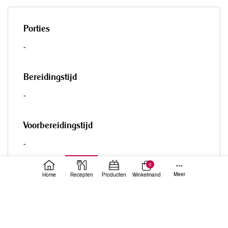
Porties
-
Bereidingstijd
-
Voorbereidingstijd
-
0
Totale tijd
Meer
Home
Recepten
Producten
Winkelmand
-