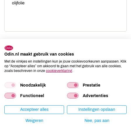
olijfolie
Linzen gaar koken zoals op de verpakking beschreven
staat.
Odin.nl maakt gebruik van cookies
Pastinaak schillen met een dunschiller, in plakjes van een
Met de vinkjes en instellingen kun je jouw cookievoorkeuren aanpassen. Klik
1/2 cm snijden en in ongeveer 10 min gaar koken in weinig
op “Accepteer alles” om akkoord te gaan met het gebruik van alle cookies,
zoals beschreven in onze
cookieverklaring
.
water.
Ui schillen, op de wortelkant neerzetten en halveren.
Noodzakelijk
Prestatie
Beide helften met de lijnen van de ui mee in smalle partjes
snijden.
Functioneel
Advertenties
Ui fruiten in olie. Komijn en karwijzaad toevoegen aan de
Accepteer alles
Instellingen opslaan
uien.
Peterselie fijn hakken.
Weigeren
Nee, pas aan
Zoveel water aan de linzen toevoegen totdat de saus de