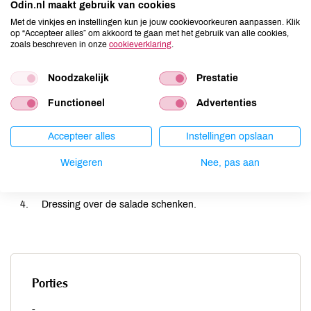
Odin.nl maakt gebruik van cookies
Met de vinkjes en instellingen kun je jouw cookievoorkeuren aanpassen. Klik
op “Accepteer alles” om akkoord te gaan met het gebruik van alle cookies,
zoals beschreven in onze
cookieverklaring
.
Noodzakelijk
Prestatie
Waterkers omspoelen, uit laten lekken en klein snijden.
Functioneel
Advertenties
Avocado schillen. Avocado en mozzarella in kleine stukjes
snijden. Deze ingrediënten mengen.
Accepteer alles
Instellingen opslaan
Olie, azijn, jam, peper en zout samenvoegen in een potje
Weigeren
Nee, pas aan
met deksel. Mengen met een vork of kleine garde. Daarna
met deksel goed schudden.
Dressing over de salade schenken.
Porties
-