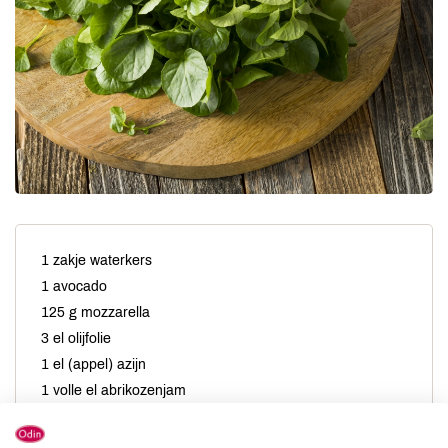
1 zakje waterkers
1 avocado
125 g mozzarella
3 el olijfolie
1 el (appel) azijn
1 volle el abrikozenjam
vers gemalen peper
zeezout naar smaak