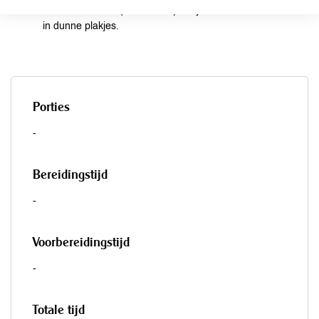
beter is 2 weken (echt waar !). Snijd ze voor het serveren
in dunne plakjes.
Porties
-
Bereidingstijd
-
Voorbereidingstijd
-
Totale tijd