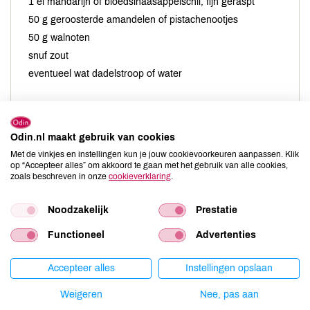
1 el mandarijn of bloedsinaasappelschil, fijn geraspt
50 g geroosterde amandelen of pistachenootjes
50 g walnoten
snuf zout
eventueel wat dadelstroop of water
Odin.nl maakt gebruik van cookies
Met de vinkjes en instellingen kun je jouw cookievoorkeuren aanpassen. Klik
op “Accepteer alles” om akkoord te gaan met het gebruik van alle cookies,
Maal de vijgen met de specerijen, zout en citrusschilletjes
zoals beschreven in onze
cookieverklaring
.
in een keukenmachine tot een kleverige massa.Doe dat in
een mengkom en voeg de rest van de ingrediënten toe.
Noodzakelijk
Prestatie
Meng goed, kneed stevig dan kun je er uiteindelijk 2
worsten van vormen.
Functioneel
Advertenties
Die rol je in 2 vellen bakpapier. Goed strak en stevig
oprollen. Draai de uiteinden dicht, zodat je een soort toffee
Accepteer alles
Instellingen opslaan
krijgt
Weigeren
Nee, pas aan
Laat ze in de koelkast 2 uur stevig worden, maar nog