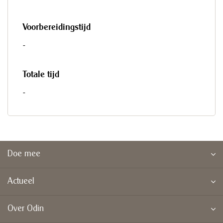
Voorbereidingstijd
-
Totale tijd
-
Doe mee
Actueel
Over Odin