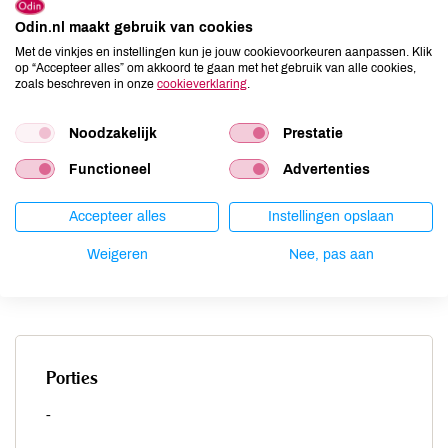
Odin.nl maakt gebruik van cookies
Met de vinkjes en instellingen kun je jouw cookievoorkeuren aanpassen. Klik
op “Accepteer alles” om akkoord te gaan met het gebruik van alle cookies,
Spinazie wassen en uit laten lekken. Ui pellen, op het
zoals beschreven in onze
cookieverklaring
.
wortelkantje neerzetten en halveren. Beide helften met de
lijnen van de ui mee in 6 partjes snijden.
Noodzakelijk
Prestatie
Ui fruiten in olie totdat ze glazig is.
Functioneel
Advertenties
Spinazie klein snijden, aan de uien toevoegen en al
roerende in een paar minuten laten slinken.
Accepteer alles
Instellingen opslaan
Kwark toevoegen.
Weigeren
Nee, pas aan
Op smaak brengen met zout, peper en nootmuskaat.
Porties
-