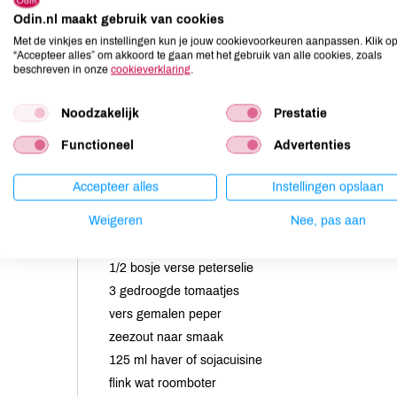
Odin.nl maakt gebruik van cookies
Met de vinkjes en instellingen kun je jouw cookievoorkeuren aanpassen. Klik o
“Accepteer alles” om akkoord te gaan met het gebruik van alle cookies, zoals
beschreven in onze
cookieverklaring
.
Noodzakelijk
Prestatie
Functioneel
Advertenties
Accepteer alles
Instellingen opslaan
200 g champignons
Weigeren
Nee, pas aan
200 g knolvenkel
1 teen knoflook
1/2 bosje verse peterselie
3 gedroogde tomaatjes
vers gemalen peper
zeezout naar smaak
125 ml haver of sojacuisine
flink wat roomboter