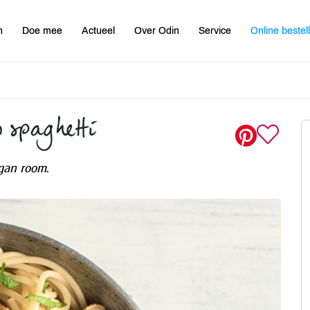
n
Doe mee
Actueel
Over Odin
Service
Online bestel
 spaghetti
gan room.