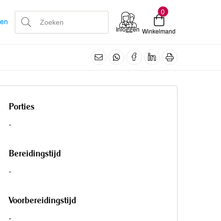
0
len
Inloggen
Winkelmand
Porties
-
Bereidingstijd
-
Voorbereidingstijd
-