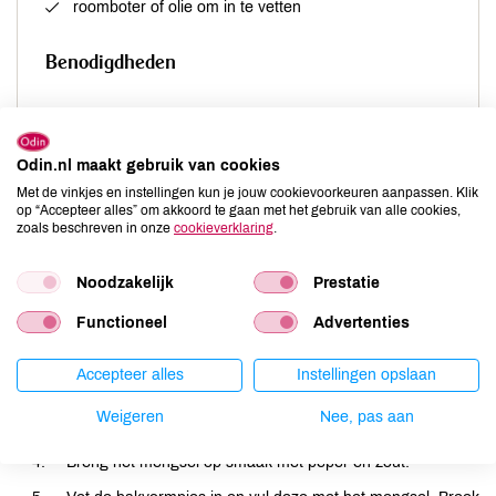
roomboter of olie om in te vetten
Benodigdheden
twee springvormen/ovenschaaltjes van ca. 10 cm
doorsnede
Odin.nl maakt gebruik van cookies
Met de vinkjes en instellingen kun je jouw cookievoorkeuren aanpassen. Klik
op “Accepteer alles” om akkoord te gaan met het gebruik van alle cookies,
zoals beschreven in onze
cookieverklaring
.
Bereiding
Noodzakelijk
Prestatie
Verwarm de oven voor op 180ºC.
Functioneel
Advertenties
Rasp de courgette in lange slierten en knijp het vocht eruit.
Laat ze 20 minuten in een vergiet uitlekken.
Accepteer alles
Instellingen opslaan
Maak vervolgens een mengsel van de courgette, room,
Weigeren
Nee, pas aan
kaas, 2 eieren, 50 g sockeye zalm en de tijm.
Breng het mengsel op smaak met peper en zout.