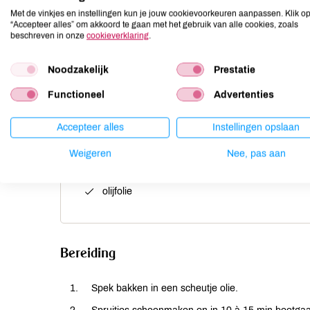
Met de vinkjes en instellingen kun je jouw cookievoorkeuren aanpassen. Klik o
Ingrediënten
“Accepteer alles” om akkoord te gaan met het gebruik van alle cookies, zoals
beschreven in onze
cookieverklaring
.
400 g spruiten
Noodzakelijk
Prestatie
1 ui
Functioneel
Advertenties
1/2 bakje gemengde kiemen
75 g ontbijtspek
Accepteer alles
Instellingen opslaan
1 tl honing
een beetje nootmuskaat
Weigeren
Nee, pas aan
vers gemalen peper
olijfolie
Bereiding
Spek bakken in een scheutje olie.