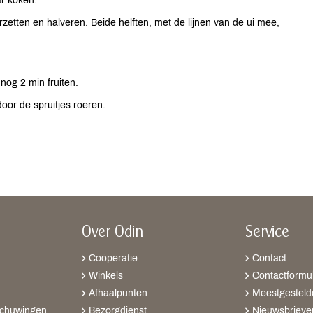
ar koken.
rzetten en halveren. Beide helften, met de lijnen van de ui mee,
 nog 2 min fruiten.
or de spruitjes roeren.
Over Odin
Service
Coöperatie
Contact
Winkels
Contactformul
Afhaalpunten
Meestgesteld
schuwingen
Bezorgdienst
Nieuwsbrieve