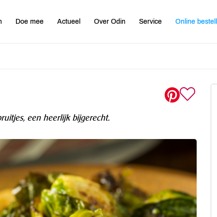
n
Doe mee
Actueel
Over Odin
Service
Online bestel
uitjes, een heerlijk bijgerecht.