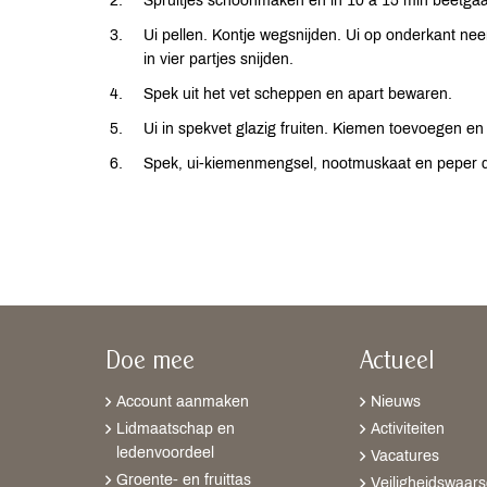
Spruitjes schoonmaken en in 10 à 15 min beetga
Ui pellen. Kontje wegsnijden. Ui op onderkant nee
in vier partjes snijden.
Spek uit het vet scheppen en apart bewaren.
Ui in spekvet glazig fruiten. Kiemen toevoegen en
Spek, ui-kiemenmengsel, nootmuskaat en peper do
Doe mee
Actueel
Account aanmaken
Nieuws
Lidmaatschap en
Activiteiten
ledenvoordeel
Vacatures
Groente- en fruittas
Veiligheidswaar