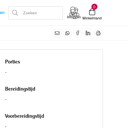
0
len
Inloggen
Winkelmand
Porties
-
Bereidingstijd
-
Voorbereidingstijd
-