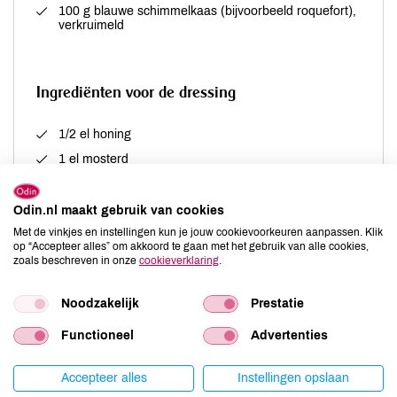
100 g blauwe schimmelkaas (bijvoorbeeld roquefort),
verkruimeld
Ingrediënten voor de dressing
1/2 el honing
1 el mosterd
2 el notenolie
1 el olijfolie
Odin.nl maakt gebruik van cookies
Met de vinkjes en instellingen kun je jouw cookievoorkeuren aanpassen. Klik
peper en zout
op “Accepteer alles” om akkoord te gaan met het gebruik van alle cookies,
zoals beschreven in onze
cookieverklaring
.
Noodzakelijk
Prestatie
Bereiding
Functioneel
Advertenties
Accepteer alles
Instellingen opslaan
Rooster de walnoten in een hete oven of in een droge