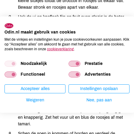
kleine stukjes totdat de broccoli in roosjes uit elkaar valt.
Bewaar stronk en roosjes apart van elkaar.
Hak de ui en knoflook fijn en fruit even glazig in de boter.
Voeg de broccolistronk, zout en peper en water toe. Kook
Odin.nl maakt gebruik van cookies
in ongeveer 15 min goed gaar.
Met de vinkjes en instellingen kun je jouw cookievoorkeuren aanpassen. Klik
Pureer de soep met een roerzeef of staafmixer.
op “Accepteer alles” om akkoord te gaan met het gebruik van alle cookies,
zoals beschreven in onze
cookieverklaring
.
Schenk de room eerst even in een soepkom en giet er een
soeplepel soep bij om schiften te voorkomen. Even roeren
Noodzakelijk
Prestatie
en dan aan de soep toevoegen.
Functioneel
Advertenties
Ris de blaadjes van de tijm boven de soep van hun
steeltjes. Dat kan goed door je vingers of nagels van
boven naar beneden langs de tijm te halen. Of voeg de
Accepteer alles
Instellingen opslaan
gedroogde tijm toe.
Weigeren
Nee, pas aan
Verwarm de olie en bak de broccoliroosjes kort op een
middelhoog vuur. In 2 tot 5 min zijn de roosjes glazig groen
en knapperig. Zet het vuur uit en blus de roosjes af met
tamari.
Schep de soep in kommen of borden en verdeel de