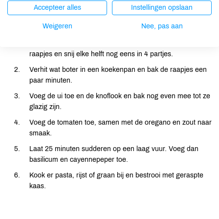
Accepteer alles
Instellingen opslaan
Bereiding
Weigeren
Nee, pas aan
Snij de boven en onderkant van de meiraapjes. Halveer de
raapjes en snij elke helft nog eens in 4 partjes.
Verhit wat boter in een koekenpan en bak de raapjes een
paar minuten.
Voeg de ui toe en de knoflook en bak nog even mee tot ze
glazig zijn.
Voeg de tomaten toe, samen met de oregano en zout naar
smaak.
Laat 25 minuten sudderen op een laag vuur. Voeg dan
basilicum en cayennepeper toe.
Kook er pasta, rijst of graan bij en bestrooi met geraspte
kaas.