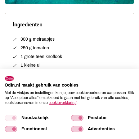
Ingrediënten
300 g meiraapjes
250 g tomaten
1 grote teen knoflook
1 kleine ui
1/2 el fijngehakte verse basilicum
1/2 tl gedroogde oregano
Odin.nl maakt gebruik van cookies
1 mespuntje cayennepeper
Met de vinkjes en instellingen kun je jouw cookievoorkeuren aanpassen. Klik
op “Accepteer alles” om akkoord te gaan met het gebruik van alle cookies,
zeezout naar smaak
zoals beschreven in onze
cookieverklaring
.
1 scheutje olijfolie
1 klontje boter
Noodzakelijk
Prestatie
Functioneel
Advertenties