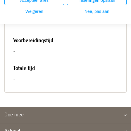
Accepteer alles
Instellingen opslaan
Bereidingstijd
Weigeren
Nee, pas aan
-
Voorbereidingstijd
-
Totale tijd
-
Doe mee