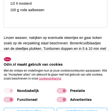
1/2 tl mosterd
100 g rode aalbessen
Linzen wassen, nakijken op eventuele steentjes en gaar koken
zoals op de verpakking staat beschreven. Bonenkruidblaadjes
van de steeltjes plukken. Tuinbonen doppen en in 5 à 10 min met
het bonenkruid gaar koken. Ui fijn snijden en loof in dunne
ringetjes knippen. Olie, azijn, honing en mosterd door elkaar
Odin.nl maakt gebruik van cookies
roeren. Dit gaat goed met een kleine garde. Aalbessen van hun
steeltjes ritsen. Dit kan met de hand of met een vork. Alle
Met de vinkjes en instellingen kun je jouw cookievoorkeuren aanpassen. Klik
op “Accepteer alles” om akkoord te gaan met het gebruik van alle cookies,
ingrediënten door elkaar roeren. Koud serveren.
zoals beschreven in onze
cookieverklaring
.
Noodzakelijk
Prestatie
Porties
Functioneel
Advertenties
-