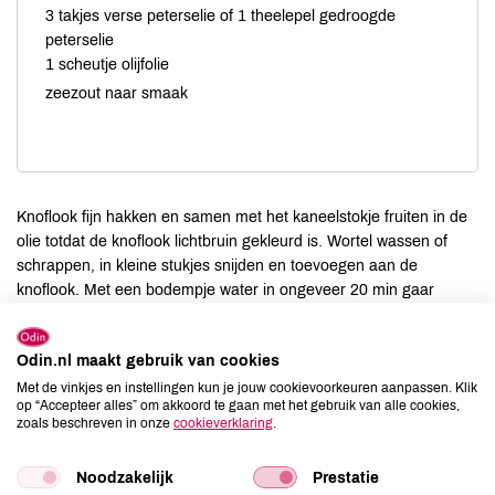
3 takjes verse peterselie of 1 theelepel gedroogde
peterselie
1 scheutje olijfolie
zeezout naar smaak
Knoflook fijn hakken en samen met het kaneelstokje fruiten in de
olie totdat de knoflook lichtbruin gekleurd is. Wortel wassen of
schrappen, in kleine stukjes snijden en toevoegen aan de
knoflook. Met een bodempje water in ongeveer 20 min gaar
stoven. Kaneelstokje verwijderen. Wortelen pureren met roerzeef
of staafmixer. Tomatenpuree toevoegen. Zoveel haverdrank
Odin.nl maakt gebruik van cookies
toevoegen totdat de saus de gewenste dikte heeft. Op een laag
vuur verwarmen, niet laten koken. Gember schillen, in stukjes
Met de vinkjes en instellingen kun je jouw cookievoorkeuren aanpassen. Klik
op “Accepteer alles” om akkoord te gaan met het gebruik van alle cookies,
snijden en boven de saus uitpersen met een knoflookpers. Met
zoals beschreven in onze
cookieverklaring
.
zout en crème fraîche op smaak brengen. Peterselie fijn snijden,
de dunne takjes zijn ook lekker, en over de saus strooien. Lekker
Noodzakelijk
Prestatie
over de pasta.