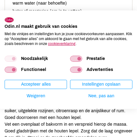
warm water (naar behoefte)
boter of margarine (om in te vetten)
40 ml olijfolie
Odin.nl maakt gebruik van cookies
zout
Met de vinkjes en instellingen kun je jouw cookievoorkeuren aanpassen. Klik
25 g geschaafde amandelen
op “Accepteer alles” om akkoord te gaan met het gebruik van alle cookies,
zoals beschreven in onze
cookieverklaring
.
Noodzakelijk
Prestatie
Verwarm de oven voor op 190°C.
Functioneel
Advertenties
Schil de appel en snijd hem in stukjes. Hak de noten in stukjes.
Rasp de citroen. Laat de rozijnen even wellen in warm water.
Accepteer alles
Instellingen opslaan
Doe het maïsmeel in een grote schaal en voeg langzaam licht
Weigeren
Nee, pas aan
gezouten water toe zodat je een soort polenta krijgt, maar niet te
dik. Voeg hieraan toe de appel, pijnboompitten, noten, olijfolie,
suiker, uitgelekte rozijnen, citroenrasp en de anijslikeur of rum.
Goed doorroeren met een houten lepel.
Vet een ovenplaat of bakvorm in en verspreid hierop de massa.
Goed gladstrijken met de houten lepel. Zorg dat de laag ongeveer