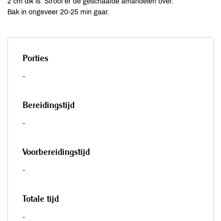
2 cm dik is. Strooi er de geschaafde amandelen over.
Bak in ongeveer 20-25 min gaar.
Porties
-
Bereidingstijd
-
Voorbereidingstijd
-
Totale tijd
-